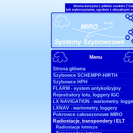
Strona korzysta z plików
cookies
("cia
lub wykorzystanie, zgodnie z aktualnymi 
Menu
Strona główna
Szybowce SCHEMPP-HIRTH
Szybowce HPH
FLARM - system antykolizyjny
Rejestratory lotu, loggery IGC
LX NAVIGATION - wariometry. logge
LXNAV - wariometry, loggery
Pokrowce całosezonowe MIRO
Radiostacje, transpondery i ELT
Radiostacje lotnicze