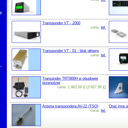
e
Transponder VT - 2000
cena:
tel.
Transponder VT - 01 - blok główny
cena:
tel.
-
Transpnder TRT800H w obudowie
przenośnej
cena: 2 982,00
€
(3 667,86
€
)
Antena transpondera AV-22 (TSO)
Oraz inne a
cena:
tel.