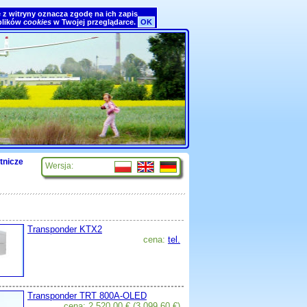
ie z witryny oznacza zgodę na ich zapis
 plików
cookies
w Twojej przeglądarce.
OK
tnicze
Wersja:
Transponder KTX2
cena:
tel.
Transponder TRT 800A-OLED
cena: 2 520,00
€
(3 099,60
€
)