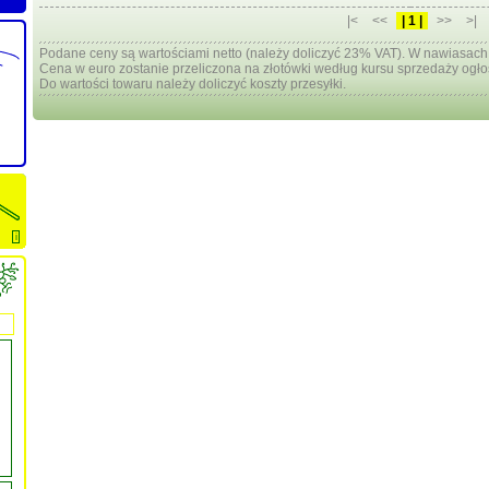
|<
<<
| 1 |
>>
>|
Podane ceny są wartościami netto (należy doliczyć 23% VAT). W nawiasach
Cena w euro zostanie przeliczona na złotówki według kursu sprzedaży ogło
Do wartości towaru należy doliczyć koszty przesyłki.
i