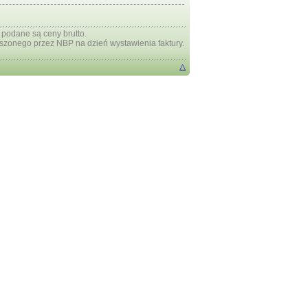
 podane są ceny brutto.
szonego przez NBP na dzień wystawienia faktury.
△