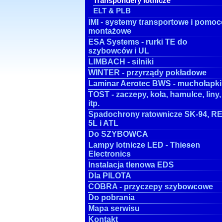
Transpondery lotnicze
ELT & PLB
IMI - systemy transportowe i pomoc
montażowe
ESA Systems - rurki TE do
szybowców i UL
LIMBACH - silniki
WINTER - przyrządy pokładowe
Laminar Aerotec BWS - muchołapki
TOST - zaczepy, koła, hamulce, liny,
itp.
Spadochrony ratownicze SK-94, RE
5L i ATL
Do SZYBOWCA
Lampy lotnicze LED - Thiesen
Electronics
Instalacja tlenowa EDS
Dla PILOTA
COBRA - przyczepy szybowcowe
Do pobrania
Mapa serwisu
Kontakt