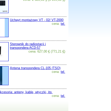
Uchwyt montażowy VT - 02/ VT-2000
cena:
tel.
Sterownik do radiostacji i
transpondera ACD-57
cena: 627,00
€
(771,21
€
)
Antena transpondera CL-105 (TSO)
cena:
tel.
kcesoria: anteny, kable, wtyczki, itp.
cena:
tel.