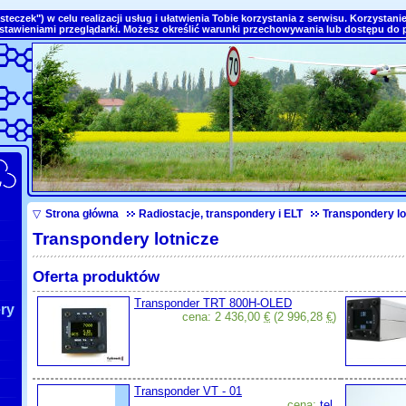
steczek") w celu realizacji usług i ułatwienia Tobie korzystania z serwisu. Korzystan
ustawieniami przeglądarki. Możesz określić warunki przechowywania lub dostępu do
▽
Strona główna
Radiostacje, transpondery i ELT
Transpondery lo
Transpondery lotnicze
Oferta produktów
Transponder TRT 800H-OLED
ry
cena: 2 436,00
€
(2 996,28
€
)
Transponder VT - 01
cena:
tel.